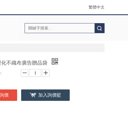
繁體中文
搜索
製化不織布廣告贈品袋
：
詢價
加入詢價籃