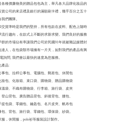
造各種價廉物美的贈品包包為主，舉凡各大品牌化妝品的
百貨公司的來店禮及銀行的滿額刷卡禮，幾乎百分之五十
自我們團隊。
和交貨準時是我們的堅持，所有包款在皮料、配色上隨時
季流行趨向，在款式上不斷的求新求變。我們良好的服務
戶群的市場佔有率讓我們公司於民國91年就被雜誌媒體封
包達人，在包袋類市場擁有一片天，如對我們的產品有興
來電詢問, 我們會以最快的速度為您服務。
產品:
公事包、拉桿公事包、電腦包、郵差包、休閒包
化妝包、化妝箱、束口袋、購物袋、贈品購物袋
保溫袋、不織布購物袋、行李箱、旅行袋、皮夾
、登山背包、廣告贈品背包、斜後背包、腰包、
手提包袋、零錢包、鑰匙包、名片皮夾、帆布包
凍包、背包、旅行袋、零錢包、環保袋、紗袋。
服，休閒服，polo衫等服裝設計製作。