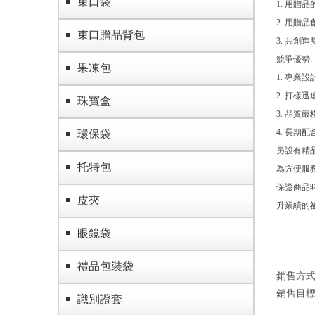
束口袋
1. 用贈
2. 用贈
束口贈品背包
3. 共創
競爭優勢:
果凍包
1. 專業
2. 打樣迅
珠寶盒
3. 品質
4. 長期配
環保袋
另設有精
托特包
為方便服
保證商品時
皮夾
升業績的
眼鏡袋
禮品包裝袋
銷售方
銷售目
識別證套