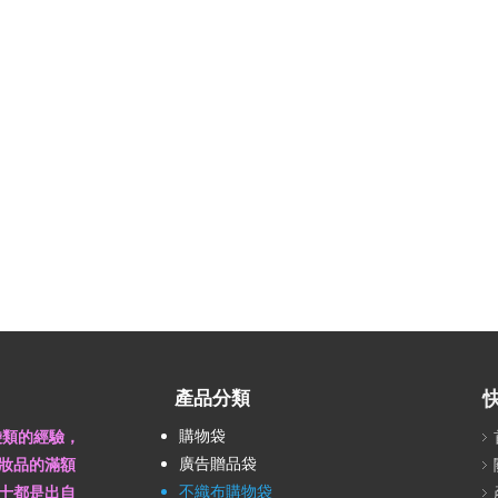
產品分類
購物袋
袋類的經驗，
廣告贈品袋
妝品的滿額
不織布購物袋
十都是出自