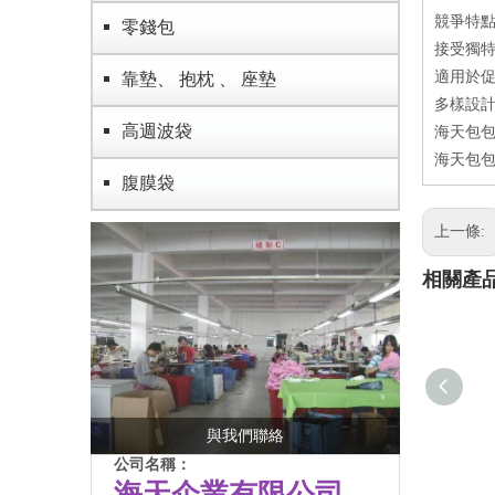
競爭特
零錢包
接受獨特
適用於
靠墊、 抱枕 、 座墊
多樣設
高週波袋
海天包包
海天包包
腹膜袋
上一條:
相關產
與我們聯絡
公司名稱：
海天企業有限公司