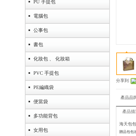
PU 手提包
電腦包
公事包
書包
化妝包 、 化妝箱
PVC 手提包
分享到:
PE編織袋
產品品
便當袋
產品描
多功能背包
海天包
女用包
贈品包包達