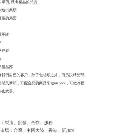
品的單價, 做出精品的品質.
品創造出業績.
造雙贏的局面.
設計團隊
速
嚴格控管
合
品禮品部
務我們自己的客戶，除了包袋類之外，而另設精品部，
髦又新穎，可配合您的商品來做on pack，可做為提
祕密武器。
式：製造、批發、合作、服務
標市場：台灣、中國大陸、香港、新加坡