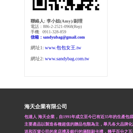
聯絡人: 李小姐(Amy)/副理
電話：886-2-2521-0968
(Rep)
手機: 0911-328-859
信箱：
sandyubag@gmail.com
網址1:
www.包包女王.tw
網址2:
www.sandybag.com.tw
海天企業有限公司
包達人 海天企業，自1991年成立至今已有近35年的生產包
主要產品以製造各種超值的贈品包類為主，舉凡各大品牌化
送和百貨公司的來店禮及銀行的滿額刷卡禮，幾乎百分之五