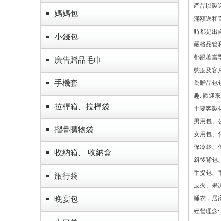
產品以製
媽媽包
滿額送和
時都是出
小錢包
嚴格品管
都跟著當
廣告贈品毛巾
態度及客
手機套
為贈品包
趣. 歡迎
拉桿箱、拉桿袋
主要客製化
男用包、
摺疊購物袋
女用包、
保冷袋、
收納箱、 收納盒
斜後背包
手提包、
旅行袋
皮夾、果
晚宴包
睡衣，居家
經營理念: