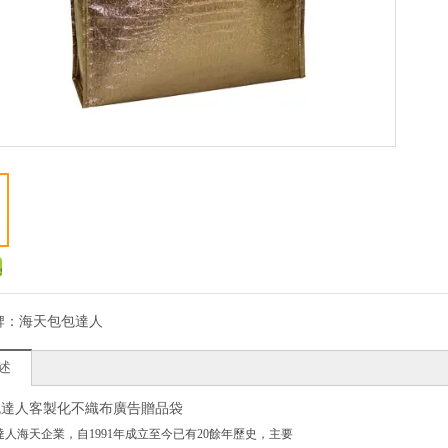
牌：
海天包包達人
述
包達人客製化不織布廣告贈品袋
人海天企業，自1991年成立至今已有20餘年歷史，主要