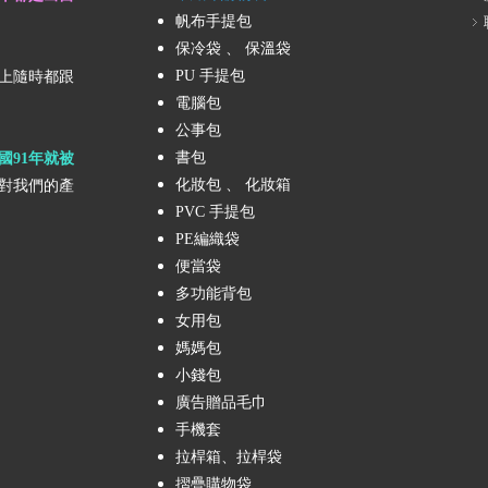
帆布手提包
保冷袋 、 保溫袋
PU 手提包
上隨時都跟
電腦包
公事包
書包
國91年就被
化妝包 、 化妝箱
對我們的產
PVC 手提包
PE編織袋
便當袋
多功能背包
女用包
媽媽包
小錢包
廣告贈品毛巾
手機套
拉桿箱、拉桿袋
摺疊購物袋