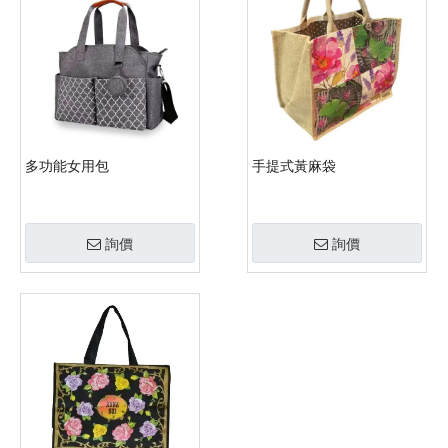
多功能女用包
手提式黃麻袋
詢價
詢價