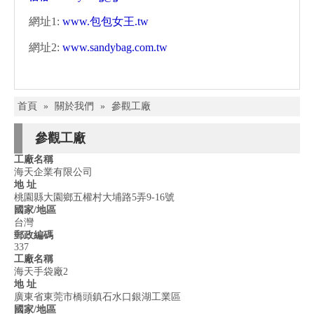
網址1:
www.包包女王.tw
網址2:
www.sandybag.com.tw
首頁
»
關於我們
»
參觀工廠
參觀工廠
工廠名稱
海天企業有限公司
地 址
桃園縣大園鄉五權村大埔路5弄9-16號
國家/地區
台灣
郵政編碼
337
工廠名稱
海天手袋廠2
地 址
廣東省東莞市橋頭鎮石水口銀湖工業區
國家/地區