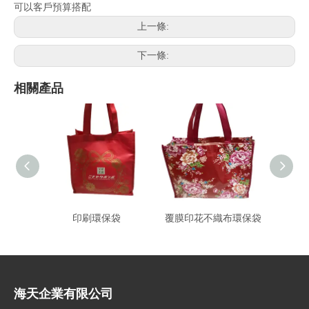
可以客戶預算搭配
上一條:
下一條:
相關產品
印刷環保袋
覆膜印花不織布環保袋
農民
海天企業有限公司