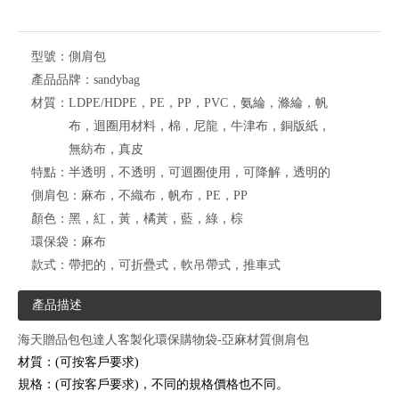
型號：
側肩包
產品品牌：
sandybag
材質：
LDPE/HDPE，PE，PP，PVC，氨綸，滌綸，帆
布，迴圈用材料，棉，尼龍，牛津布，銅版紙，
無紡布，真皮
特點：
半透明，不透明，可迴圈使用，可降解，透明的
側肩包：
麻布，不織布，帆布，PE，PP
顏色：
黑，紅，黃，橘黃，藍，綠，棕
環保袋：
麻布
款式：
帶把的，可折疊式，軟吊帶式，推車式
產品描述
海天贈品包包達人客製化環保購物袋-
亞麻材質側肩包
材質：(可按客戶要求)
規格：(可按客戶要求)，不同的規格價格也不同。