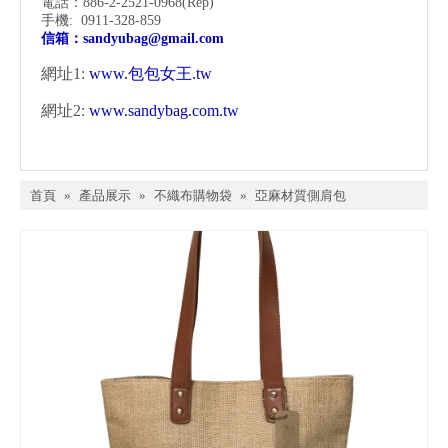
電話：886-2-2521-0968
(Rep)
手機: 0911-328-859
信箱：
sandyubag@gmail.com
網址1:
www.包包女王.tw
網址2:
www.sandybag.com.tw
首頁
»
產品展示
»
不織布購物袋
»
亞麻材質側肩包