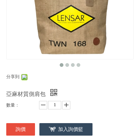
分享到:
亞麻材質側肩包
數量：
詢價
加入詢價籃