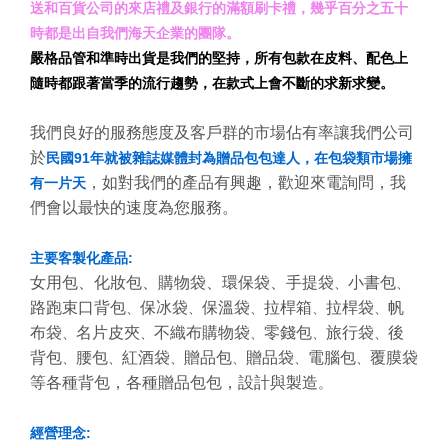
送和百貨公司的來店禮及銀行的滿額刷卡禮，幾乎百分之五十
時都是出自我們海天企業的團隊。
嚴格品管和準時出貨是我們的堅持，所有包款在皮料、配色上
隨時都跟著當季的流行趨勢，在款式上會不斷的求新求變。
我們良好的服務態度及客戶群的市場佔有率讓我們公司
於
民國91年就被雜誌媒體封為贈品包包達人，在包袋類市場擁
，如對我們的產品有興趣，歡迎來電詢問，我
有一片天
們會以最快的速度為您服務。
主要客製化產品:
女用包、化妝包、購物袋、環保袋、手提袋
小書包
、
、
路跑束口背包
保冰袋
保溫袋
拉桿箱
拉桿袋
帆
、
、
、
、
、
布袋
名片皮夾
不織布購物袋
零錢包
旅行袋
後
、
、
、
、
、
背包
腰包
紅酒袋
贈品包
贈品袋
電腦包
覆膜袋
、
、
、
、
、
、
等各種背包，各種贈品包包，設計與製造
。
經營理念: