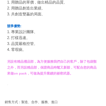
1. 用贈品的單價
做出精品的品質
，
。
2. 用贈品創造出業績
。
3. 共創造雙贏的局面
。
競爭優勢:
1. 專業設計團隊
。
2. 打樣迅速
。
3. 品質嚴格控管
。
4. 零瑕疵
。
另設有精品禮品部，為方便服務我們自己的客戶，除了包袋類
之外，而另設精品部，保證商品時髦又新穎，可配合您的商品
來做on pack，可做為提升業績的祕密武器。
銷售方式：製造、合作、服務、進口