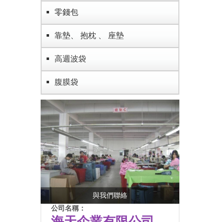
零錢包
靠墊、 抱枕 、 座墊
高週波袋
腹膜袋
與我們聯絡
公司名稱：
海天企業有限公司