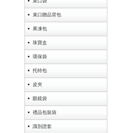
束口袋
束口贈品背包
果凍包
珠寶盒
環保袋
托特包
皮夾
眼鏡袋
禮品包裝袋
識別證套