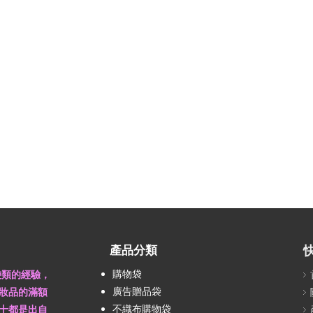
產品分類
購物袋
袋類的經驗，
廣告贈品袋
妝品的滿額
不織布購物袋
十都是出自