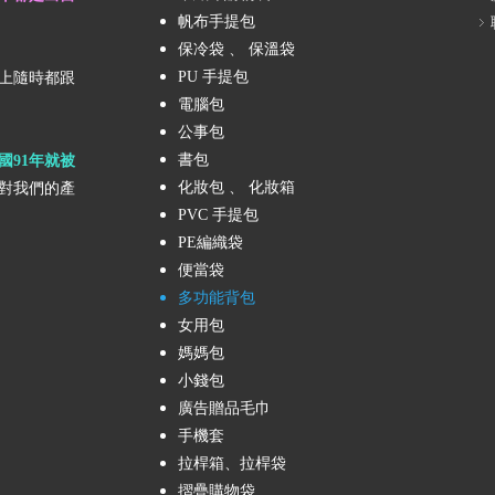
帆布手提包
保冷袋 、 保溫袋
PU 手提包
上隨時都跟
電腦包
公事包
書包
國91年就被
化妝包 、 化妝箱
對我們的產
PVC 手提包
PE編織袋
便當袋
多功能背包
女用包
媽媽包
小錢包
廣告贈品毛巾
手機套
拉桿箱、拉桿袋
摺疊購物袋