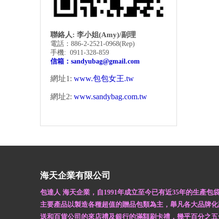
聯絡人: 李小姐(Amy)/副理
電話：886-2-2521-0968
(Rep)
手機: 0911-328-859
信箱：
sandyubag@gmail.com
網址1:
www.包包女王.tw
網址2:
www.sandybag.com.tw
海天企業有限公司
包達人 海天企業，自1991年成立至今已有近35年的生產包
主要產品以製造各種超值的贈品包類為主，舉凡各大品牌化
送和百貨公司的來店禮及銀行的滿額刷卡禮，幾乎百分之五