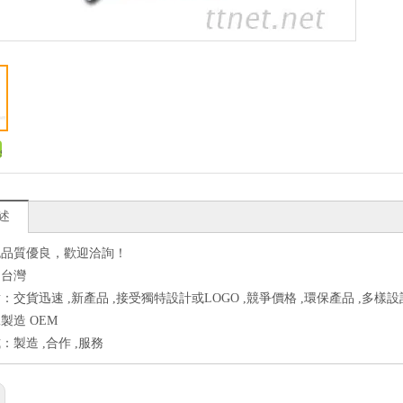
述
包品質優良，歡迎洽詢！
：台灣
：交貨迅速 ,新產品 ,接受獨特設計或LOGO ,競爭價格 ,環保產品 ,多樣設
製造 OEM
：製造 ,合作 ,服務