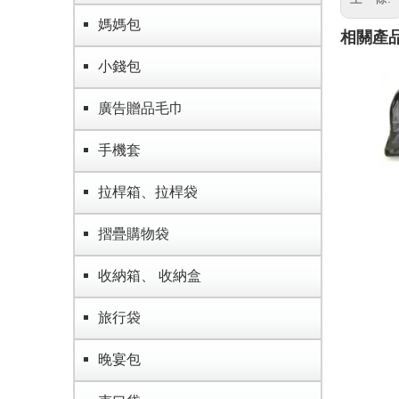
媽媽包
相關產
小錢包
廣告贈品毛巾
手機套
拉桿箱、拉桿袋
摺疊購物袋
收納箱、 收納盒
旅行袋
晚宴包