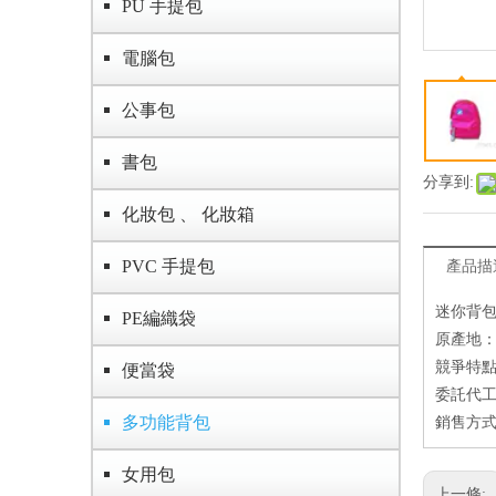
PU 手提包
電腦包
公事包
書包
分享到:
化妝包 、 化妝箱
PVC 手提包
產品描
迷你背
PE編織袋
原產地
競爭特點
便當袋
委託代工
多功能背包
銷售方式
女用包
上一條: