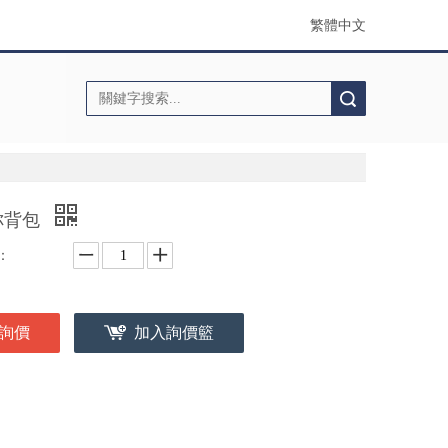
繁體中文
搜索
你背包
：
詢價
加入詢價籃