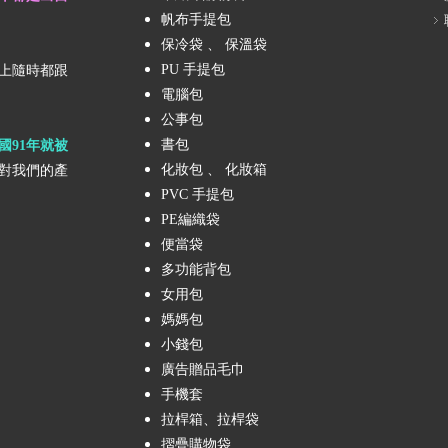
帆布手提包
保冷袋 、 保溫袋
PU 手提包
上隨時都跟
電腦包
公事包
書包
國91年就被
化妝包 、 化妝箱
對我們的產
PVC 手提包
PE編織袋
便當袋
多功能背包
女用包
媽媽包
小錢包
廣告贈品毛巾
手機套
拉桿箱、拉桿袋
摺疊購物袋