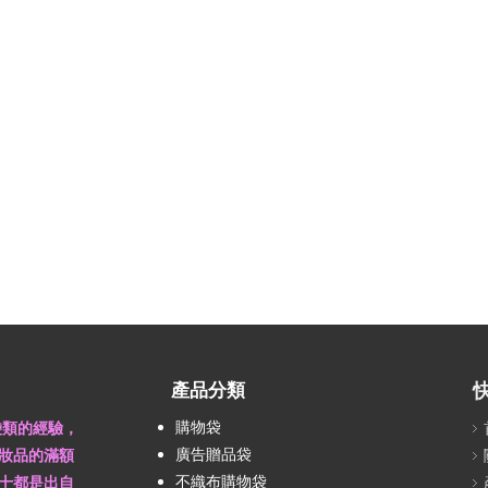
產品分類
購物袋
袋類的經驗，
廣告贈品袋
妝品的滿額
不織布購物袋
十都是出自