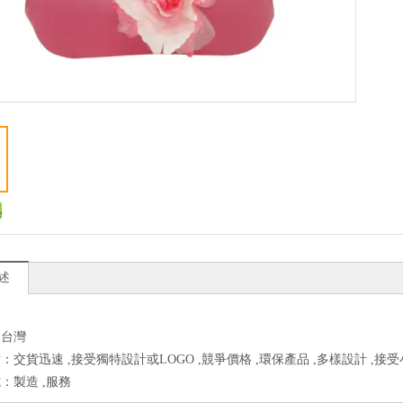
述
：台灣
：交貨迅速 ,接受獨特設計或LOGO ,競爭價格 ,環保產品 ,多樣設計 ,接
：製造 ,服務