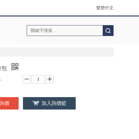
繁體中文
搜索
凍包
：
詢價
加入詢價籃