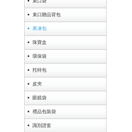
束口袋
束口贈品背包
果凍包
珠寶盒
環保袋
托特包
皮夾
眼鏡袋
禮品包裝袋
識別證套