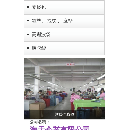
零錢包
靠墊、 抱枕 、 座墊
高週波袋
腹膜袋
與我們聯絡
公司名稱：
海天企業有限公司