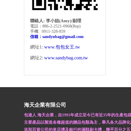
聯絡人: 李小姐(Amy)/副理
電話：886-2-2521-0968
(Rep)
手機: 0911-328-859
信箱：
sandyubag@gmail.com
網址1:
www.包包女王.tw
網址2:
www.sandybag.com.tw
海天企業有限公司
包達人 海天企業，自1991年成立至今已有近35年的生產包
主要產品以製造各種超值的贈品包類為主，舉凡各大品牌化
送和百貨公司的來店禮及銀行的滿額刷卡禮，幾乎百分之五