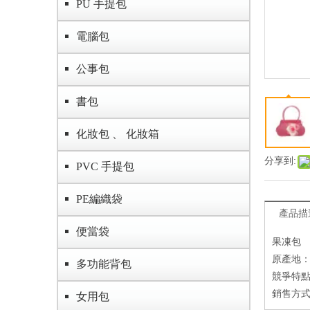
PU 手提包
電腦包
公事包
書包
化妝包 、 化妝箱
分享到:
PVC 手提包
PE編織袋
產品描
便當袋
果凍包
原產地
多功能背包
競爭特點
銷售方式
女用包