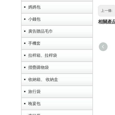
媽媽包
上一條:
小錢包
相關產
廣告贈品毛巾
手機套
拉桿箱、拉桿袋
摺疊購物袋
收納箱、 收納盒
旅行袋
晚宴包