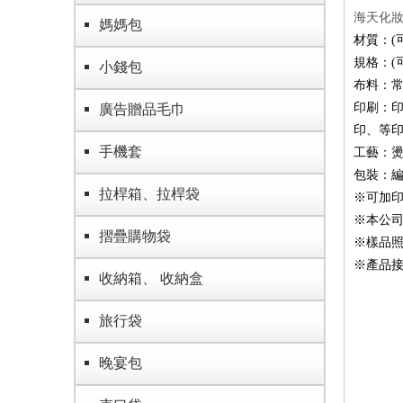
海天化妝
媽媽包
材質：(
規格：(
小錢包
布料：常
印刷：
廣告贈品毛巾
印、等
手機套
工藝：燙
包裝：編
拉桿箱、拉桿袋
※可加印
※本公
摺疊購物袋
※樣品照
※產品
收納箱、 收納盒
旅行袋
晚宴包