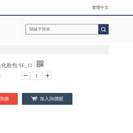
繁體中文
搜索
化妝包 SF_11
：
詢價
加入詢價籃