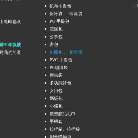
帆布手提包
保冷袋 、 保溫袋
PU 手提包
上隨時都跟
電腦包
公事包
書包
國91年就被
化妝包 、 化妝箱
對我們的產
PVC 手提包
PE編織袋
便當袋
多功能背包
女用包
媽媽包
小錢包
廣告贈品毛巾
手機套
拉桿箱、拉桿袋
摺疊購物袋