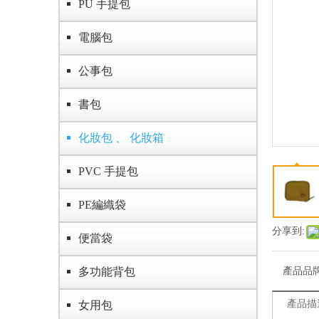
PU 手提包
電腦包
公事包
書包
化妝包 、 化妝箱
PVC 手提包
PE編織袋
分享到:
便當袋
多功能背包
產品品
產品描
女用包