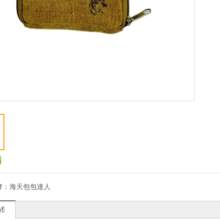
牌：
海天包包達人
述