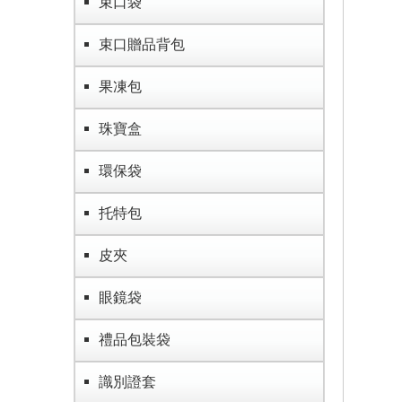
束口袋
束口贈品背包
果凍包
珠寶盒
環保袋
托特包
皮夾
眼鏡袋
禮品包裝袋
識別證套