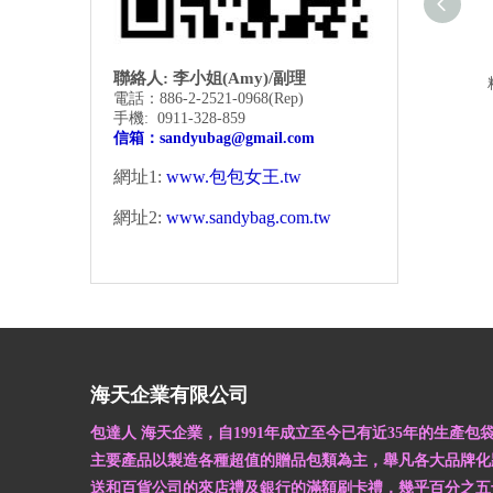
聯絡人: 李小姐(Amy)/副理
電話：886-2-2521-0968
(Rep)
手機: 0911-328-859
信箱：
sandyubag@gmail.com
網址1:
www.包包女王.tw
網址2:
www.sandybag.com.tw
海天企業有限公司
包達人 海天企業，自1991年成立至今已有近35年的生產包
主要產品以製造各種超值的贈品包類為主，舉凡各大品牌化
送和百貨公司的來店禮及銀行的滿額刷卡禮，幾乎百分之五