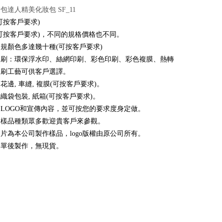
包達人精美化妝包 SF_11
可按客戶要求)
可按客戶要求)，不同的規格價格也不同。
規顏色多達幾十種(可按客戶要求)
印刷：環保浮水印、絲網印刷、彩色印刷、彩色複膜、熱轉
印刷工藝可供客戶選譯。
花邊, 車縫, 複膜(可按客戶要求)。
織袋包裝, 紙箱(可按客戶要求)。
LOGO和宣傳內容，並可按您的要求度身定做。
司樣品種類眾多歡迎貴客戶來參觀。
片為本公司製作樣品，logo版權由原公司所有。
接單後製作，無現貨。