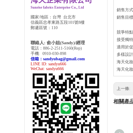
Sunrise fabrics Enterprise Co., Ltd
銷售方
國家/地區：台灣 台北市
銷售目
信義區忠孝東路五段101號8樓
郵遞區號：110
競爭特
接受獨特
聯絡人: 俞小姐(Sandy)/經理
適用於
電話：886-2-2511-5160(Rep)
手機: 0910-030-898
多樣設計
信箱：
sandyubag@gmail.com
海天化妝
LINE ID: sandyu666
WeChat:
sandyu666
海天化妝
上一條:
相關產