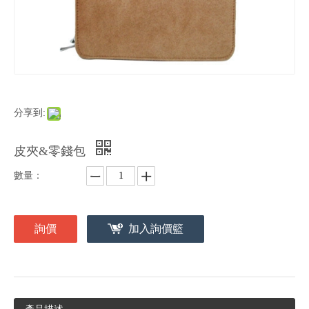
分享到:
皮夾&零錢包
數量：
詢價
加入詢價籃