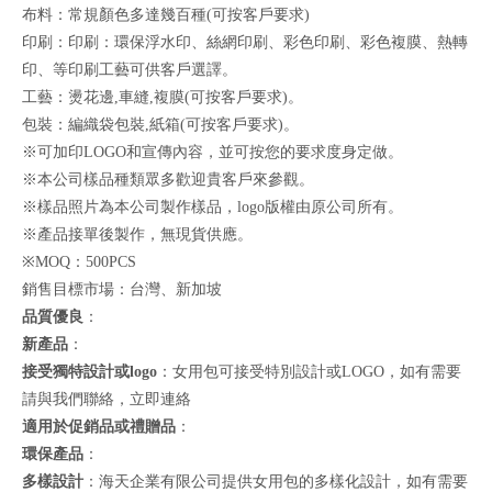
布料：常規顏色多達幾百種(可按客戶要求)
印刷：印刷：環保浮水印、絲網印刷、彩色印刷、彩色複膜、熱轉
印、等印刷工藝可供客戶選譯。
工藝：燙花邊,車縫,複膜(可按客戶要求)。
包裝：編織袋包裝,紙箱(可按客戶要求)。
※可加印LOGO和宣傳內容，並可按您的要求度身定做。
※本公司樣品種類眾多歡迎貴客戶來參觀。
※樣品照片為本公司製作樣品，logo版權由原公司所有。
※產品接單後製作，無現貨供應。
※MOQ：500PCS
銷售目標市場：台灣、新加坡
品質優良
：
新產品
：
接受獨特設計或logo
：女用包可接受特別設計或LOGO，如有需要
請與我們聯絡，
立即連絡
適用於促銷品或禮贈品
：
環保產品
：
多樣設計
：海天企業有限公司提供女用包的多樣化設計，如有需要