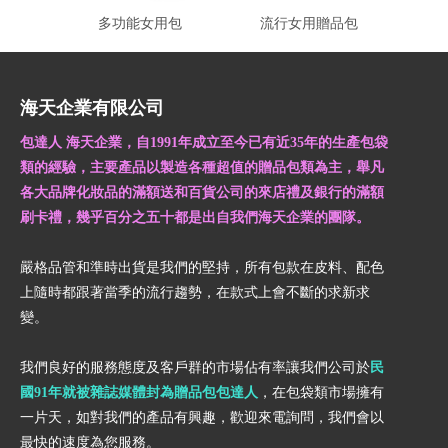
多功能女用包
流行女用贈品包
時
海天企業有限公司
包達人 海天企業，自1991年成立至今已有近35年的生產包袋
類的經驗，主要產品以製造各種超值的贈品包類為主，舉凡
各大品牌化妝品的滿額送和百貨公司的來店禮及銀行的滿額
刷卡禮，幾乎百分之五十都是出自我們海天企業的團隊。
嚴格品管和準時出貨是我們的堅持，所有包款在皮料、配色
上隨時都跟著當季的流行趨勢，在款式上會不斷的求新求
變。
我們良好的服務態度及客戶群的市場佔有率讓我們公司於
民
國91年就被雜誌媒體封為贈品包包達人
，在包袋類市場擁有
一片天，如對我們的產品有興趣，歡迎來電詢問，我們會以
最快的速度為您服務。