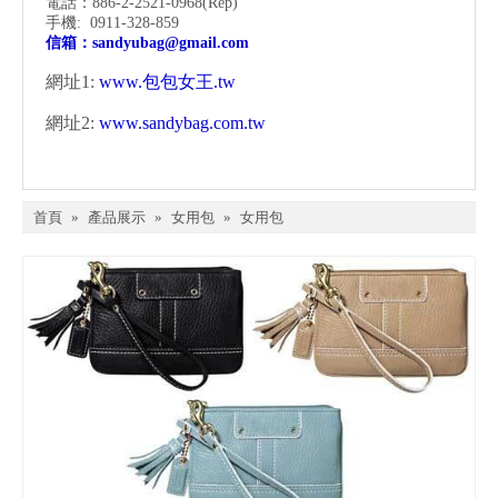
電話：886-2-2521-0968
(Rep)
手機: 0911-328-859
信箱：
sandyubag@gmail.com
網址1:
www.包包女王.tw
網址2:
www.sandybag.com.tw
首頁
»
產品展示
»
女用包
»
女用包