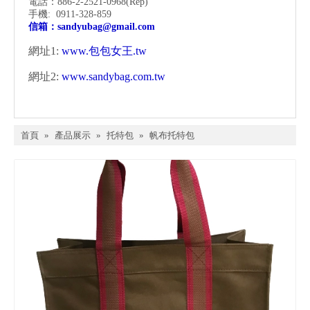
電話：886-2-2521-0968
(Rep)
手機: 0911-328-859
信箱：
sandyubag@gmail.com
網址1:
www.包包女王.tw
網址2:
www.sandybag.com.tw
首頁
»
產品展示
»
托特包
»
帆布托特包