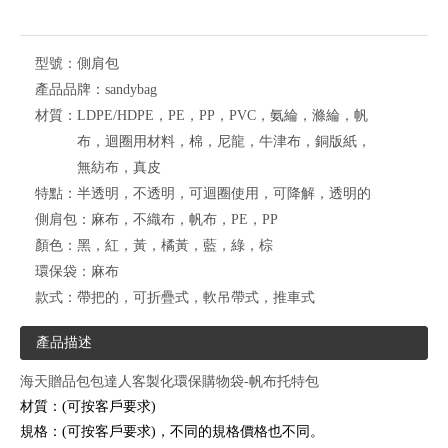
型號：
側肩包
產品品牌：
sandybag
材質：
LDPE/HDPE，PE，PP，PVC，氨綸，滌綸，帆
布，迴圈用材料，棉，尼龍，牛津布，銅版紙，
無紡布，真皮
特點：
半透明，不透明，可迴圈使用，可降解，透明的
側肩包：
麻布，不織布，帆布，PE，PP
顏色：
黑，紅，黃，橘黃，藍，綠，棕
環保袋：
麻布
款式：
帶把的，可折疊式，軟吊帶式，推車式
產品描述
海天贈品包包達人客製化環保購物袋-
帆布托特包
材質：(可按客戶要求)
規格：(可按客戶要求)，不同的規格價格也不同。