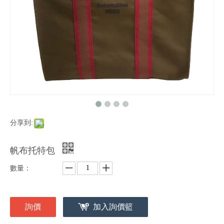
分享到:
帆布托特包
數量：
詢價
加入詢價籃