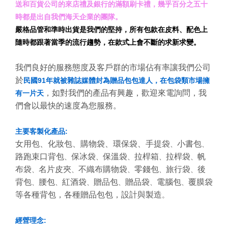
送和百貨公司的來店禮及銀行的滿額刷卡禮，幾乎百分之五十
時都是出自我們海天企業的團隊。
嚴格品管和準時出貨是我們的堅持，所有包款在皮料、配色上
隨時都跟著當季的流行趨勢，在款式上會不斷的求新求變。
我們良好的服務態度及客戶群的市場佔有率讓我們公司
於
民國91年就被雜誌媒體封為贈品包包達人，在包袋類市場擁
，如對我們的產品有興趣，歡迎來電詢問，我
有一片天
們會以最快的速度為您服務。
主要客製化產品:
女用包、化妝包、購物袋、環保袋、手提袋
小書包
、
、
路跑束口背包
保冰袋
保溫袋
拉桿箱
拉桿袋
帆
、
、
、
、
、
布袋
名片皮夾
不織布購物袋
零錢包
旅行袋
後
、
、
、
、
、
背包
腰包
紅酒袋
贈品包
贈品袋
電腦包
覆膜袋
、
、
、
、
、
、
等各種背包，各種贈品包包，設計與製造
。
經營理念: