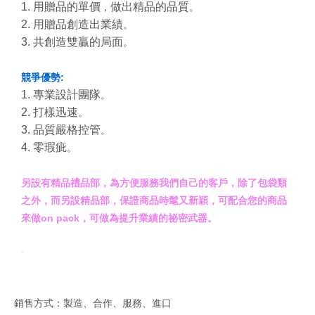
1. 用贈品的單價
做出精品的品質
，
。
2. 用贈品創造出業績
。
3. 共創造雙贏的局面
。
競爭優勢:
1. 專業設計團隊
。
2. 打樣迅速
。
3. 品質嚴格控管
。
4. 零瑕疵
。
另設有精品禮品部，為方便服務我們自己的客戶，除了包袋類
之外，而另設精品部，保證商品時髦又新穎，可配合您的商品
來做on pack，可做為提升業績的祕密武器。
銷售方式：製造、合作、服務、進口